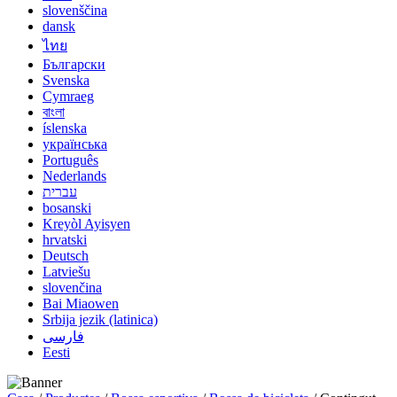
slovenščina
dansk
ไทย
Български
Svenska
Cymraeg
বাংলা
íslenska
українська
Português
Nederlands
עברית
bosanski
Kreyòl Ayisyen
hrvatski
Deutsch
Latviešu
slovenčina
Bai Miaowen
Srbija jezik (latinica)
فارسی
Eesti