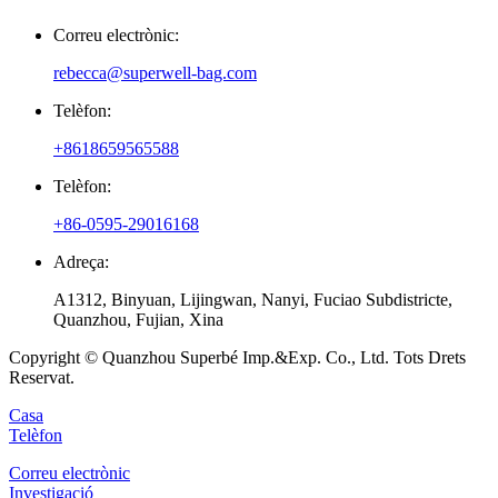
Correu electrònic:
rebecca@superwell-bag.com
Telèfon:
+8618659565588
Telèfon:
+86-0595-29016168
Adreça:
A1312, Binyuan, Lijingwan, Nanyi, Fuciao Subdistricte,
Quanzhou, Fujian, Xina
Copyright © Quanzhou Superbé Imp.&Exp. Co., Ltd. Tots Drets
Reservat.
Casa
Telèfon
Correu electrònic
Investigació