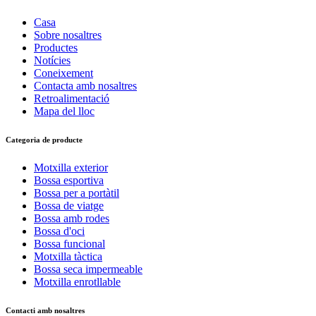
Casa
Sobre nosaltres
Productes
Notícies
Coneixement
Contacta amb nosaltres
Retroalimentació
Mapa del lloc
Categoria de producte
Motxilla exterior
Bossa esportiva
Bossa per a portàtil
Bossa de viatge
Bossa amb rodes
Bossa d'oci
Bossa funcional
Motxilla tàctica
Bossa seca impermeable
Motxilla enrotllable
Contacti amb nosaltres