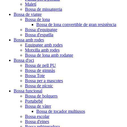
Maletí
Bossa de missatgeria
Bossa de viatge
Bossa de lona
Bossa de lona convertible de gran resistència
Bossa d'equipatge
Bossa d'espatlla
Bossa amb rodes
Equipatge amb rodes
Motxilla amb rodes
Bossa de lona amb rodatge
Bossa d'oci
Bossa de pell PU
Bossa de gimnàs
Bossa Tote
Bossa per a mascotes
Bossa de pícnic
Bossa funcional
Bossa de bolquers
Portabebé
Bossa de vàter
Bossa de tocador multiusos
Bossa escolar
Bossa d'eines
Bossa refrigeradora