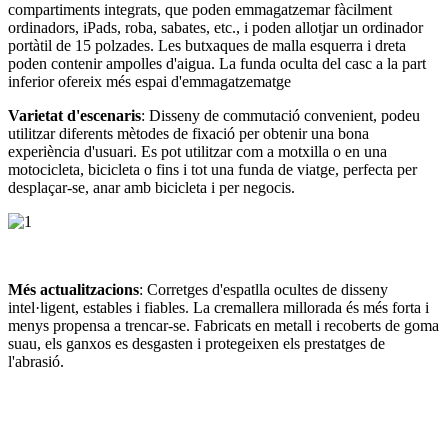
compartiments integrats, que poden emmagatzemar fàcilment
ordinadors, iPads, roba, sabates, etc., i poden allotjar un ordinador
portàtil de 15 polzades. Les butxaques de malla esquerra i dreta
poden contenir ampolles d'aigua. La funda oculta del casc a la part
inferior ofereix més espai d'emmagatzematge
Varietat d'escenaris
: Disseny de commutació convenient, podeu
utilitzar diferents mètodes de fixació per obtenir una bona
experiència d'usuari. Es pot utilitzar com a motxilla o en una
motocicleta, bicicleta o fins i tot una funda de viatge, perfecta per
desplaçar-se, anar amb bicicleta i per negocis.
Més actualitzacions
: Corretges d'espatlla ocultes de disseny
intel·ligent, estables i fiables. La cremallera millorada és més forta i
menys propensa a trencar-se. Fabricats en metall i recoberts de goma
suau, els ganxos es desgasten i protegeixen els prestatges de
l'abrasió.