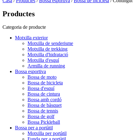
Casa
/
Productes
/
Bossa esportiva
/
Bossa de bicicleta
/ Contingut
Productes
Categoria de producte
Motxilla exterior
Motxilla de senderisme
Motxilla de trekking
Motxilla d'hidratació
Motxilla d'esquí
Armilla de running
Bossa esportiva
Bossa de moto
Bossa de bicicleta
Bossa d'esquí
Bossa de cintura
Bossa amb cordó
Bossa de bàsquet
Bossa de tennis
Bossa de golf
Bossa Pickleball
Bossa per a portàtil
Motxilla per portàtil
Funda per a portàtil