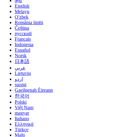
हिंदी
English
Melayu
O'zbek
România limbi
Čeština
русский
Français
Indonesia
Español
Norsk
日本語
عربي
Lietuvių
اردو
suomi
Gaeilgenah Éireann
한국어
Polski
Việt Nam
magyar
Italiano
Ελληνικά
Türkçe
Malti